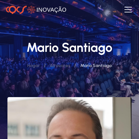
Mario Santiago
/
/
Hogar
Altavoces
Mario Santiago