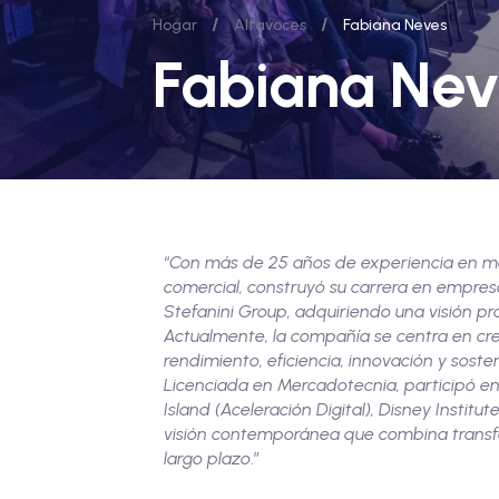
/
/
Hogar
Altavoces
Fabiana Neves
Fabiana Nev
“
Con más de 25 años de experiencia en mar
comercial, construyó su carrera en empresa
Stefanini Group, adquiriendo una visión prá
Actualmente, la compañía se centra en cr
rendimiento, eficiencia, innovación y sosten
Licenciada en Mercadotecnia, participó e
Island (Aceleración Digital), Disney Insti
visión contemporánea que combina transfo
largo plazo
.”