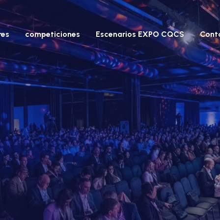
res
competiciones
Escenarios EXPO CQCS
Cont