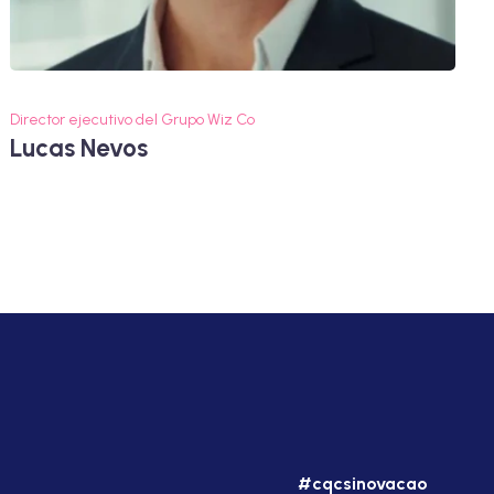
Director ejecutivo del Grupo Wiz Co
Lucas Nevos
#cqcsinovacao