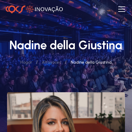
Nadine della Giustina
/
/
Hogar
Altavoces
Nadine della Giustina