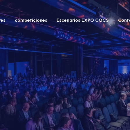
res
competiciones
Escenarios EXPO CQCS
Cont