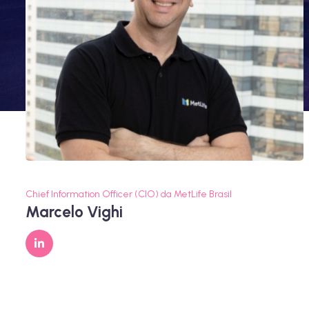
Chief Information Officer (CIO) da MetLife Brasil
Marcelo Vighi