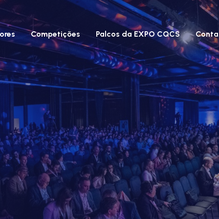
ores
Competições
Palcos da EXPO CQCS
Conta