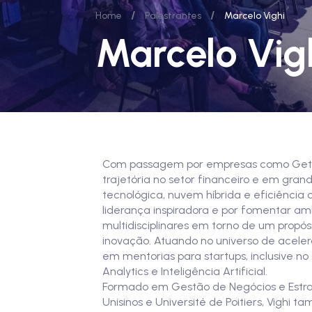
/
/
Home
Palestrantes
Marcelo Vighi
Marcelo Vig
Com passagem por empresas como Getnet, 
trajetória no setor financeiro e em gran
tecnológica, nuvem híbrida e eficiência
liderança inspiradora e por fomentar am
multidisciplinares em torno de um propó
inovação. Atuando no universo de acele
em mentorias para startups, inclusive no
Analytics e Inteligência Artificial.
Formado em Gestão de Negócios e Estrat
Unisinos e Université de Poitiers, Vigh