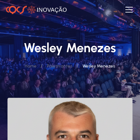
Wesley Menezes
/
/
Home
Palestrantes
Wesley Menezes