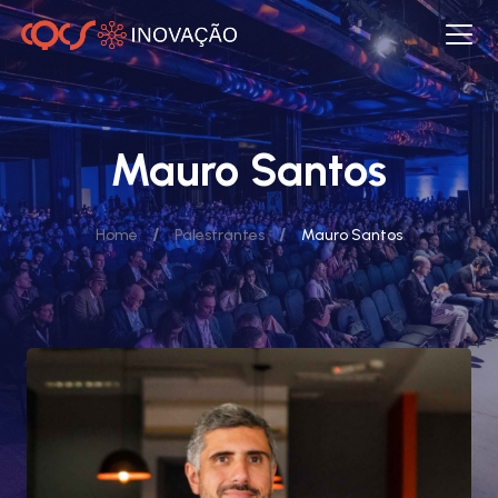
Mauro Santos
/
/
Home
Palestrantes
Mauro Santos