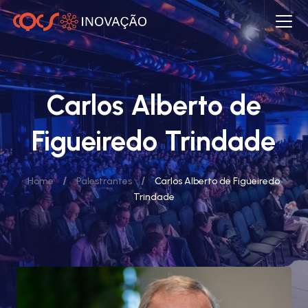
Carlos Alberto de
Figueiredo Trindade
/
/
Home
Palestrantes
Carlos Alberto de Figueiredo
Trindade