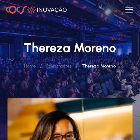
Thereza Moreno
/
/
Home
Palestrantes
Thereza Moreno