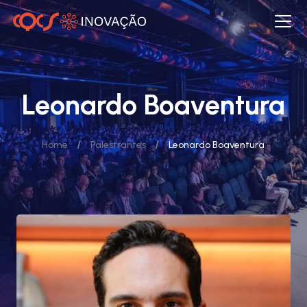
Leonardo Boaventura
/
/
Home
Palestrantes
Leonardo Boaventura