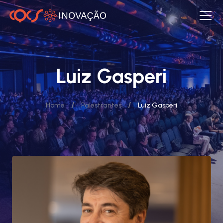
Luiz Gasperi
/
/
Home
Palestrantes
Luiz Gasperi