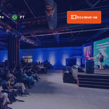
to
Inscreva-se
PT