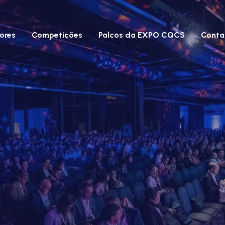
ores
Competições
Palcos da EXPO CQCS
Conta