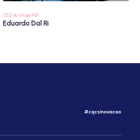
CEO do Grupo HDI
Eduardo Dal Ri
#cqcsinovacao