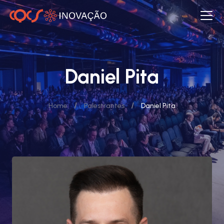
Daniel Pita
/
/
Home
Palestrantes
Daniel Pita