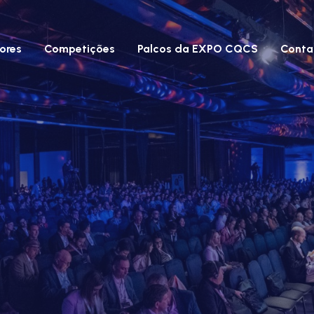
ores
Competições
Palcos da EXPO CQCS
Conta