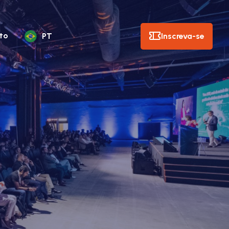
to
Inscreva-se
PT