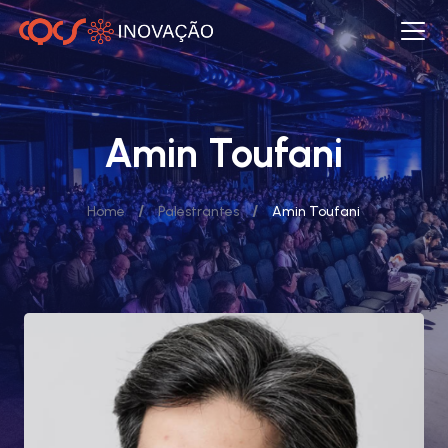
Amin Toufani
/
/
Home
Palestrantes
Amin Toufani