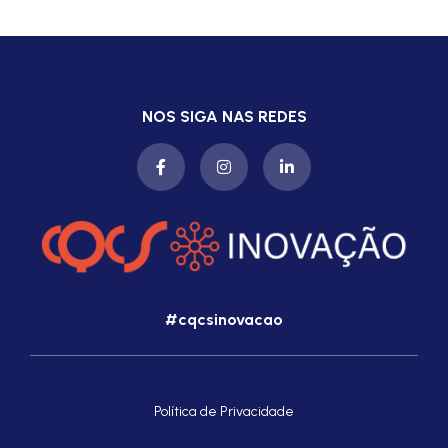
NOS SIGA NAS REDES
#cqcsinovacao
Política de Privacidade